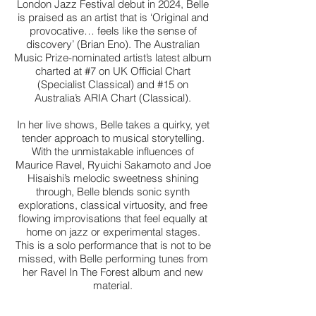
London Jazz Festival debut in 2024, Belle
is praised as an artist that is ‘Original and
provocative… feels like the sense of
discovery’ (Brian Eno). The Australian
Music Prize-nominated artist’s latest album
charted at #7 on UK Official Chart
(Specialist Classical) and #15 on
Australia’s ARIA Chart (Classical).
In her live shows, Belle takes a quirky, yet
tender approach to musical storytelling.
With the unmistakable influences of
Maurice Ravel, Ryuichi Sakamoto and Joe
Hisaishi’s melodic sweetness shining
through, Belle blends sonic synth
explorations, classical virtuosity, and free
flowing improvisations that feel equally at
home on jazz or experimental stages.
This is a solo performance that is not to be
missed, with Belle performing tunes from
her Ravel In The Forest album and new
material.
“Belle Chen is a tour de force, blending