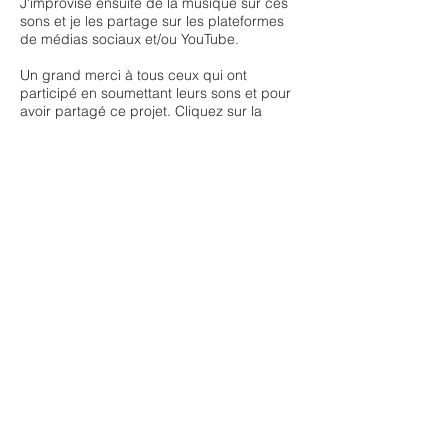
J'improvise ensuite de la musique sur ces
sons et je les partage sur les plateformes
de médias sociaux et/ou YouTube.
Un grand merci à tous ceux qui ont
participé en soumettant leurs sons et pour
avoir partagé ce projet. Cliquez sur la
photo pour l'histoire couverte par la BBC
World News.
Vous êtes invités à parcourir les sons et les
histoires à ce jour sur la carte ci-dessus, ou
à rejoindre la conversation sur Instagram,
Twitter, Facebook et/ou YouTube !
@bellepianiste