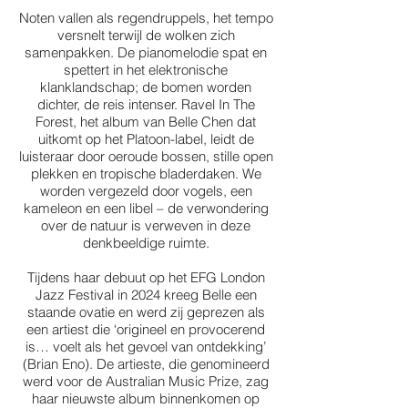
Noten vallen als regendruppels, het tempo
versnelt terwijl de wolken zich
samenpakken. De pianomelodie spat en
spettert in het elektronische
klanklandschap; de bomen worden
dichter, de reis intenser. Ravel In The
Forest, het album van Belle Chen dat
uitkomt op het Platoon-label, leidt de
luisteraar door oeroude bossen, stille open
plekken en tropische bladerdaken. We
worden vergezeld door vogels, een
kameleon en een libel – de verwondering
over de natuur is verweven in deze
denkbeeldige ruimte.
Tijdens haar debuut op het EFG London
Jazz Festival in 2024 kreeg Belle een
staande ovatie en werd zij geprezen als
een artiest die ‘origineel en provocerend
is… voelt als het gevoel van ontdekking’
(Brian Eno). De artieste, die genomineerd
werd voor de Australian Music Prize, zag
haar nieuwste album binnenkomen op