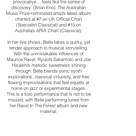
provocative… feels like the sense of
discovery’ (Brian Eno). The Australian
Music Prize-nominated artist’s latest album
charted at #7 on UK Official Chart
(Specialist Classical) and #15 on
Australia’s ARIA Chart (Classical).
In her live shows, Belle takes a quirky, yet
tender approach to musical storytelling.
With the unmistakable influences of
Maurice Ravel, Ryuichi Sakamoto and Joe
Hisaishi’s melodic sweetness shining
through, Belle blends sonic synth
explorations, classical virtuosity, and free
flowing improvisations that feel equally at
home on jazz or experimental stages.
This is a solo performance that is not to be
missed, with Belle performing tunes from
her Ravel In The Forest album and new
material.
“Belle Chen is a tour de force, blending
classical mastery with modern innovation.”
– Richard Wilkinson-Smith, LeftLion